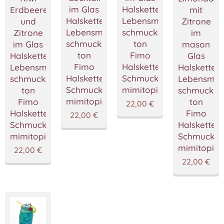
im Glas
Halskette,Miniatur
Erdbeere
mit
Halskette,Miniatur
Lebensmittel
und
Zitrone
Lebensmittel
schmuck,Polymer
Zitrone
im
schmuck,Polymer
ton
im Glas
mason
ton
Fimo
Halskette,Miniatur
Glas
Fimo
Halskette,Handgemacht
Lebensmittel
Halskette,M
Halskette,Handgemacht
Schmuckstücke
schmuck,Polymer
Lebensmitt
Schmuckstücke
mimitopia
ton
schmuck,P
mimitopia
Fimo
ton
22,00
€
Halskette,Handgemacht
Fimo
22,00
€
Schmuckstücke
Halskette
mimitopia
Schmuckst
mimitopia
22,00
€
22,00
€