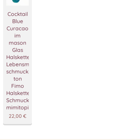
Cocktail
Blue
Curacao
im
mason
Glas
Halskette,Miniatur
Lebensmittel
schmuck,Polymer
ton
Fimo
Halskette,Handgemacht
Schmuckstücke
mimitopia
22,00
€