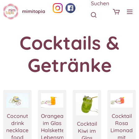
Suchen
mimitopia
Cocktails &
Getränke
Coconut
Orangeade
Cocktail
drink
im Glas
Rosa
Cocktail
necklace,Miniature
Halskette,Miniatur
Limonade
Kiwi im
food
Lebensmittel
mit
Glas