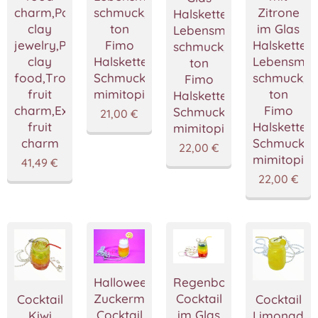
charm,Polymer
schmuck,Polymer
Zitrone
Halskette,Miniatur
clay
ton
im Glas
Lebensmittel
jewelry,Polymer
Fimo
Halskette,M
schmuck,Polymer
clay
Halskette,Handgemacht
Lebensmitt
ton
food,Tropic
Schmuckstücke
schmuck,P
Fimo
fruit
mimitopia
ton
Halskette,Handgemacht
charm,Exotic
Fimo
Schmuckstücke
21,00
€
fruit
Halskette
mimitopia
charm
Schmuckst
22,00
€
mimitopia
41,49
€
22,00
€
Halloween
Regenbogen
Zuckermais
Cocktail
Cocktail
Cocktail
Cocktail
im Glas
Kiwi
Limonade