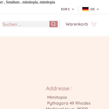
er , Smaltum , mimitopla, mimitopia
EUR
€
DE
Warenkorb
Addresse :
Mimitopia
Pythagora 49 Rhodes
Medieval town, 85100