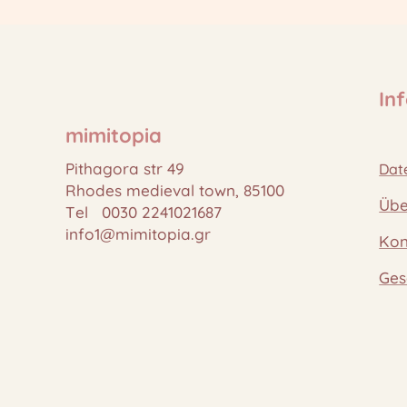
In
mimitopia
Pithagora str 49
Dat
Rhodes medieval town, 85100
Übe
Tel 0030 2241021687
info1@mimitopia.gr
Kon
Ges