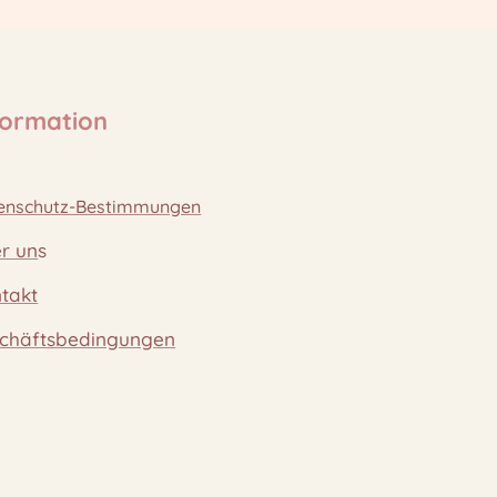
formation
enschutz-Bestimmungen
r un
s
takt
chäftsbedingungen