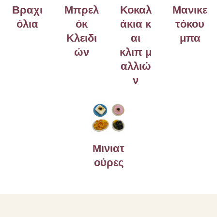
Βραχι
Μπρελ
Κοκαλ
Μανικε
όλια
όκ
άκια
κ
τόκου
Κλειδι
αι
μπα
ών
κλιπ
μ
αλλιώ
ν
Μινιατ
ούρες