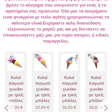
βρείτε το κόσμημα που ονειρεύεστε για εσας ή τα
αγαπημένα σας πρόσωπα. Όλα μας τα κοσμήματα
ειναι φτιαγμένα με πολυ αγάπη χρησιμοποιώντας τα
καλύτερα υλικά.Ευχόμαστε καλη διασκέδαση
εξερευνώντας το μαγαζι μας και μη διστάσετε να
επικοινωνήσετε μαζι μας για τυχόν απορίες ή ειδικές
παραγγελίες.
ια
Κολιέ
Κολιέ
Κολιέ
Κολιέ
παγωτό
παγωτό
παγωτό
παγωτό
χωνάκι
χωνάκι
χωνάκι
χωνάκι
με τρείς
με τρείς
με τρείς
με τρείς
μπάλες
μπάλες
μπάλες
μπάλες
25,00
€
25,00
€
26,00
€
26,00
€