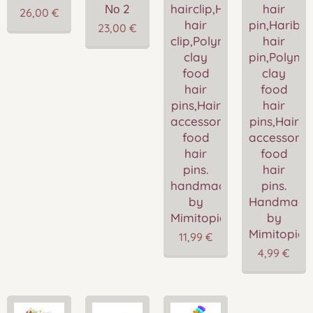
Νο 2
hairclip,Hearts
hair
26,00
€
hair
pin,Haribo
23,00
€
clip,Polymer
hair
clay
pin,Polyme
food
clay
hair
food
pins,Hair
hair
accessories,Miniature
pins,Hair
food
accessories
hair
food
pins.
hair
handmade
pins.
by
Handmade
Mimitopia
by
Mimitopia
11,99
€
4,99
€