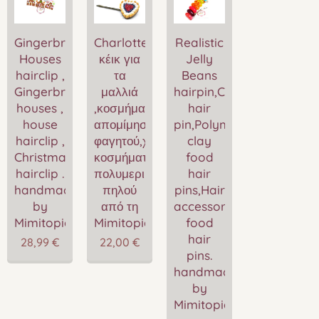
Gingerbread
Charlotte
Realistic
Houses
κέικ για
Jelly
hairclip ,
τα
Beans
Gingerbread
μαλλιά
hairpin,Candy
houses ,
,κοσμήματα
hair
house
απομίμησης
pin,Polymer
hairclip ,
φαγητού,χειροποίητα
clay
Christmas
κοσμήματα
food
hairclip .
πολυμερικού
hair
handmade
πηλού
pins,Hair
by
από τη
accessories,Miniature
Mimitopia
Mimitopia
food
hair
28,99
€
22,00
€
pins.
handmade
by
Mimitopia