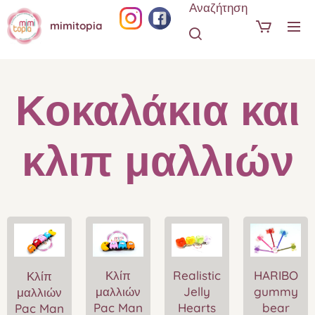
Αναζήτηση
mimitopia
Κοκαλάκια
και
κλιπ
μαλλιών
Κλίπ
Realistic
HARIBO
Κλίπ
μαλλιών
Jelly
gummy
μαλλιών
Pac Man
Hearts
bear
Pac Man