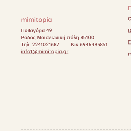
mimitopia
O
Πυθαγόρα 49
Ο
Ροδος Μαισεωνική πόλη 85100
Ε
Τηλ 2241021687 Κιν 6946493851
info1@mimitopia.gr
m