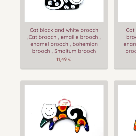
Cat black and white brooch
Cat 
,Cat brooch , emaille brooch ,
bro
enamel brooch , bohemian
enam
brooch , Smaltum brooch
bro
11,49
€