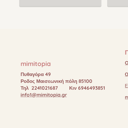
mimitopia
O
Πυθαγόρα 49
Ο
Ροδος Μαισεωνική πόλη 85100
Ε
Τηλ 2241021687 Κιν 6946493851
info1@mimitopia.gr
m