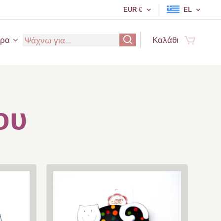
EUR
€
EL
ερα
Καλάθι
ου