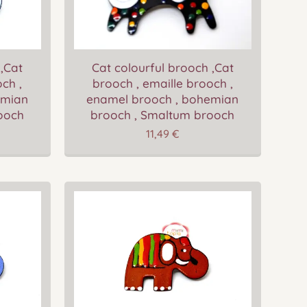
 ,Cat
Cat colourful brooch ,Cat
ch ,
brooch , emaille brooch ,
emian
enamel brooch , bohemian
ooch
brooch , Smaltum brooch
11,49
€