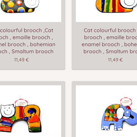
colourful brooch ,Cat
Cat colourful brooch
och , emaille brooch ,
brooch , emaille broo
el brooch , bohemian
enamel brooch , boh
och , Smaltum brooch
brooch , Smaltum br
11,49
€
11,49
€