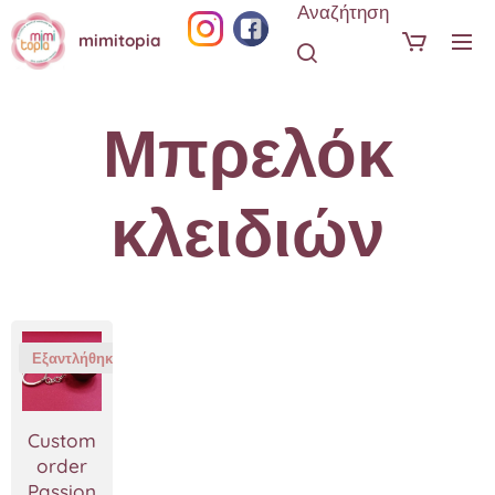
Αναζήτηση
mimitopia
Μπρελόκ
κλειδιών
Εξαντλήθηκε
Custom
order
Passion