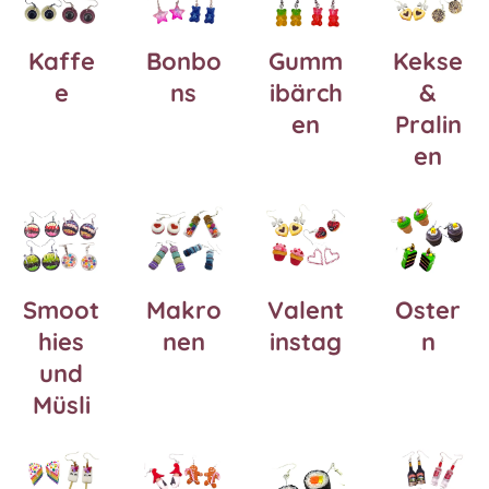
Kaffe
Bonbo
Gumm
Kekse
e
ns
ibärch
&
en
Pralin
en
Smoot
Makro
Valent
Oster
hies
nen
instag
n
und
Müsli