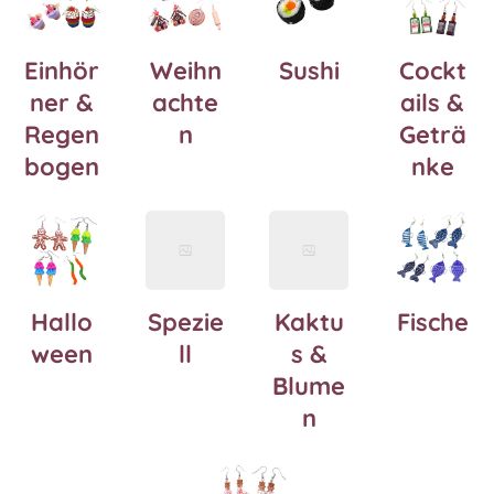
Einhör
Weihn
Sushi
Cockt
ner &
achte
ails
&
Regen
n
Geträ
bogen
nke
Hallo
Spezie
Kaktu
Fische
ween
ll
s &
Blume
n