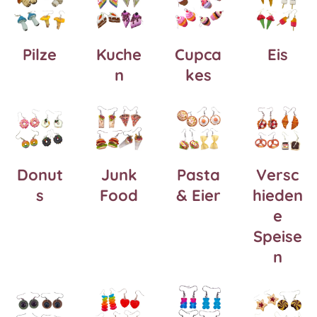
Pilze
Kuche
Cupca
Eis
n
kes
Donut
Junk
Pasta
Versc
s
Food
& Eier
hieden
e
Speise
n