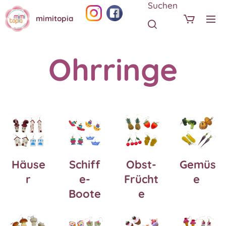
Suchen
mimitopia
Ohrringe
Häuse
Schiff
Obst-
Gemüs
r
e-
Frücht
e
Boote
e