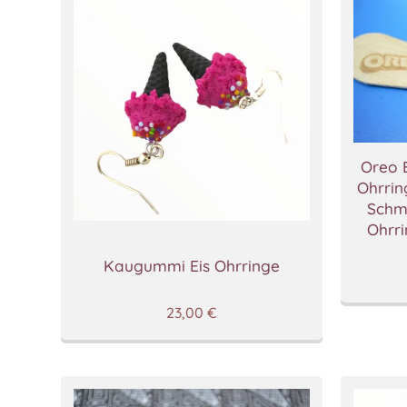
Oreo E
Ohrrin
Schm
Ohrr
Kaugummi Eis Ohrringe
23,00
€