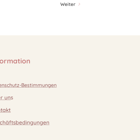
Weiter
formation
enschutz-Bestimmungen
r un
s
takt
chäftsbedingungen