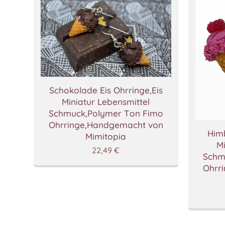
Schokolade Eis Ohrringe,Eis
Miniatur Lebensmittel
Schmuck,Polymer Ton Fimo
Ohrringe,Handgemacht von
Himb
Mimitopia
Mi
22,49
€
Schm
Ohrr