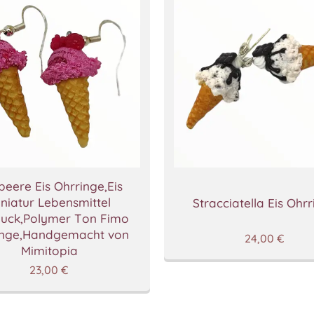
eere Eis Ohrringe,Eis
niatur Lebensmittel
Stracciatella Eis Ohr
uck,Polymer Ton Fimo
inge,Handgemacht von
24,00
€
Mimitopia
23,00
€