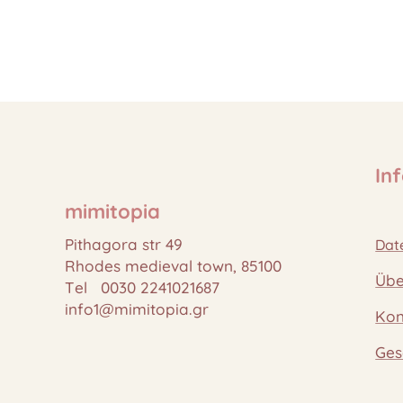
In
mimitopia
Pithagora str 49
Dat
Rhodes medieval town, 85100
Übe
Tel 0030 2241021687
info1@mimitopia.gr
Kon
Ges