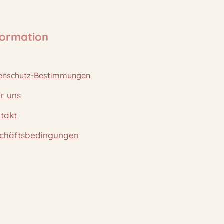
formation
enschutz-Bestimmungen
r un
s
takt
chäftsbedingungen