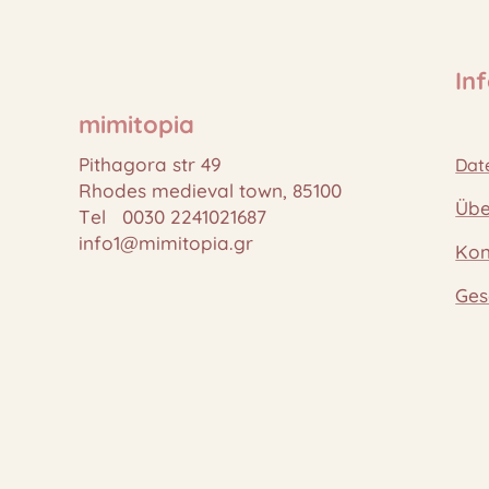
In
mimitopia
Pithagora str 49
Dat
Rhodes medieval town, 85100
Übe
Tel 0030 2241021687
info1@mimitopia.gr
Kon
Ges