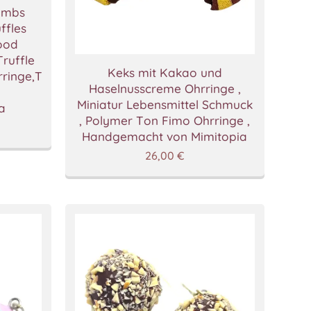
ombs
ffles
food
Truffle
Keks mit Kakao und
ringe,Trüffel
Haselnusscreme Ohrringe ,
Miniatur Lebensmittel Schmuck
a
, Polymer Ton Fimo Ohrringe ,
Handgemacht von Mimitopia
26,00
€