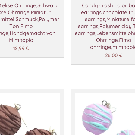
Kekse Ohrringe,Schwarz
Candy crash color b
se Ohrringe,Miniatur
earrings,chocolate tru
mittel Schmuck,Polymer
earrings,Miniature 
Ton Fimo
earrings,Polymer clay 
inge,Handgemacht von
earrings,Lebensmittelohr
Mimitopia
Ohrringe,Fimo
ohrringe,mimitopi
18,99
€
28,00
€