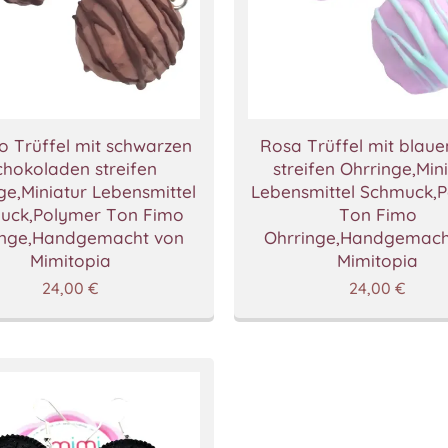
o Trüffel mit schwarzen
Rosa Trüffel mit blaue
chokoladen streifen
streifen Ohrringe,Min
ge,Miniatur Lebensmittel
Lebensmittel Schmuck,
uck,Polymer Ton Fimo
Ton Fimo
inge,Handgemacht von
Ohrringe,Handgemach
Mimitopia
Mimitopia
24,00
€
24,00
€