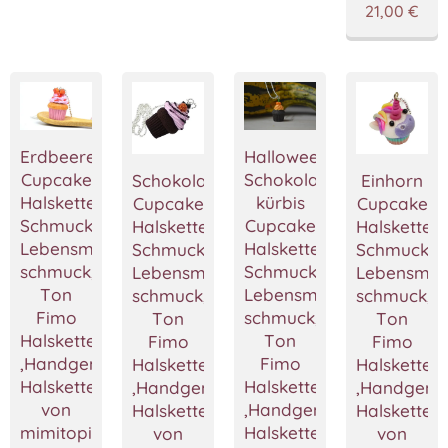
21,00
€
Erdbeere
Halloween
Cupcake
Schokoladen
Schokolade
Einhorn
Halskette,Cupcake
kürbis
Cupcake
Cupcake
Schmuck,Miniatur
Cupcake
Halskette,Cupcake
Halskette,
Lebensmittel
Halskette,Cupcake
Schmuck,Miniatur
Schmuck,Mi
schmuck,Polymer
Schmuck,Miniatur
Lebensmittel
Lebensmitt
Ton
Lebensmittel
schmuck,Polymer
schmuck,P
Fimo
schmuck,Polymer
Ton
Ton
Halskette
Ton
Fimo
Fimo
,Handgemacht
Fimo
Halskette
Halskette
Halskette
Halskette
,Handgemacht
,Handgema
von
,Handgemacht
Halskette
Halskette
mimitopia
Halskette
von
von