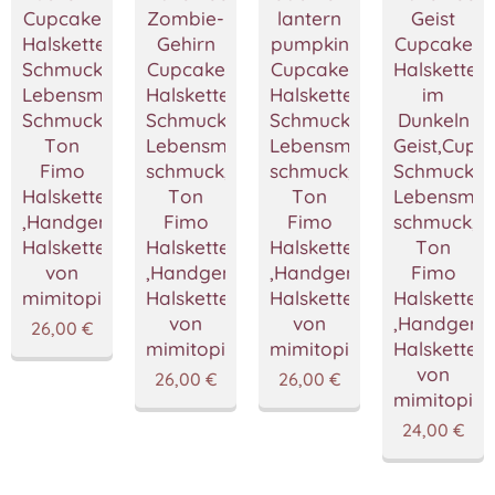
Cupcake
lantern
Geist
Zombie-
Halskette,Cupcake
pumpkin
Cupcake
Gehirn
Schmuck,Miniatur
Cupcake
Halskette,L
Cupcake
Lebensmittel
Halskette,Cupcake
im
Halskette,Cupcake
Schmuck,Polymer
Schmuck,Miniatur
Dunkeln
Schmuck,Miniatur
Ton
Lebensmittel
Geist,Cupc
Lebensmittel
Fimo
schmuck,Polymer
Schmuck,Mi
schmuck,Polymer
Halskette
Ton
Lebensmitt
Ton
,Handgemacht
Fimo
schmuck,P
Fimo
Halskette
Halskette
Ton
Halskette
von
,Handgemacht
Fimo
,Handgemacht
mimitopia
Halskette
Halskette
Halskette
von
,Handgema
von
26,00
€
mimitopia
Halskette
mimitopia
von
26,00
€
26,00
€
mimitopia
24,00
€