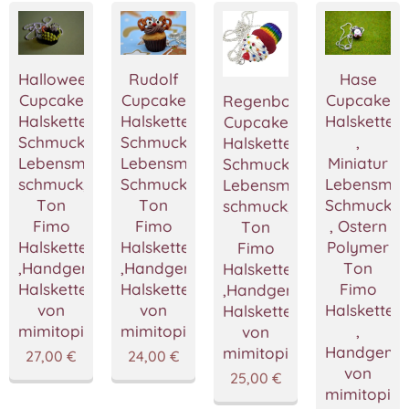
Rudolf
Halloween
Hase
Cupcake
Cupcake
Cupcake
Regenbogen
Halskette,Cupcake
Halskette,Cupcake
Halskette
Cupcake
Schmuck,Miniatur
Schmuck,Miniatur
,
Halskette,Cupcake
Lebensmittel
Lebensmittel
Miniatur
Schmuck,Miniatur
Schmuck,Polymer
schmuck,Polymer
Lebensmitt
Lebensmittel
Ton
Ton
Schmuck
schmuck,Polymer
Fimo
Fimo
, Ostern
Ton
Halskette
Halskette
Polymer
Fimo
,Handgemacht
,Handgemacht
Ton
Halskette
Halskette
Halskette
Fimo
,Handgemacht
von
von
Halskette
Halskette
mimitopia
mimitopia
,
von
Handgema
mimitopia
24,00
€
27,00
€
von
25,00
€
mimitopia