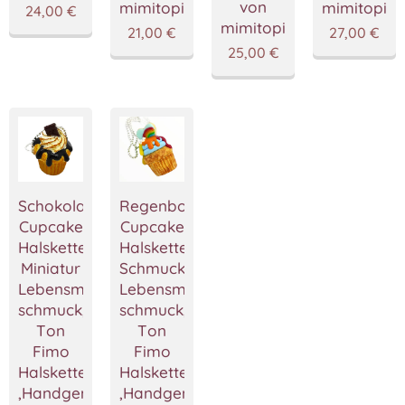
von
mimitopia
mimitopia
24,00
€
mimitopia
21,00
€
27,00
€
25,00
€
Schokolade
Regenbogen
Cupcake
Cupcake
Halskette,
Halskette,Cupcake
Miniatur
Schmuck,Miniatur
Lebensmittel
Lebensmittel
schmuck,Polymer
schmuck,Polymer
Ton
Ton
Fimo
Fimo
Halskette
Halskette
,Handgemacht
,Handgemacht