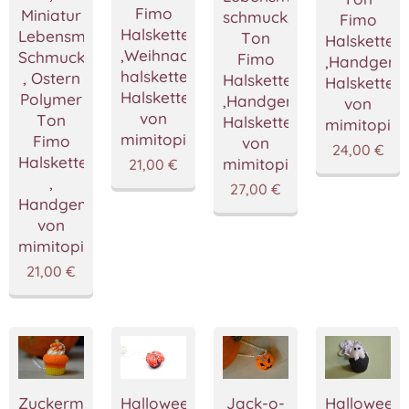
Fimo
Miniatur
schmuck,Polymer
Fimo
Halskette
Lebensmittel
Ton
Halskette
,Weihnachts
Schmuck
Fimo
,Handgema
halskette,Handgemacht
, Ostern
Halskette
Halskette
Halskette
Polymer
,Handgemacht
von
von
Ton
Halskette
mimitopia
mimitopia
Fimo
von
24,00
€
Halskette
mimitopia
21,00
€
,
27,00
€
Handgemacht
von
mimitopia
21,00
€
Zuckermais
Jack-o-
Halloween
Halloween