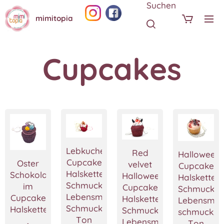
Suchen
mimitopia
Cupcakes
Lebkuchenmann
Red
Halloween
Cupcake
Oster
velvet
Cupcake
Halskette,Cupcake
Schokoladeneier
Halloween
Halskette,
Schmuck,Miniatur
im
Cupcake
Schmuck,Mi
Lebensmittel
Cupcake
Halskette,Cupcake
Lebensmitt
Schmuck,Polymer
Halskette
Schmuck,Miniatur
schmuck,P
Ton
,
Lebensmittel
Ton