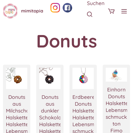
Suchen
mimitopia
Donuts
Einhorn
Donuts
Donuts
Donuts
Erdbeere
Halskette,M
aus
aus
Donuts
Lebensmitt
Milchschokolade
dunkler
Halskette,Krapfe
schmuck,P
Halskette,Krapfe
Schokolade
Halskette,Miniatur
ton
Halskette,Miniatur
Halskette,Krapfe
Lebensmittel
Fimo
Lebensmittel
Halskette,Miniatur
schmuck,Fimo