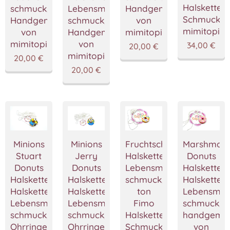
Halskette
schmuck,Fimo
Lebensmittel
Handgemacht
Schmuckst
Handgemacht
schmuck,Fimo
von
mimitopia
von
Handgemacht
mimitopia
mimitopia
von
34,00
€
20,00
€
mimitopia
20,00
€
20,00
€
Minions
Minions
Fruchtschleife
Marshmall
Stuart
Jerry
Halskette,Miniatur
Donuts
Donuts
Donuts
Lebensmittel
Halskette,
Halskette,Krapfe
Halskette,Krapfe
schmuck,Polymer
Halskette,M
Halskette,Miniatur
Halskette,Miniatur
ton
Lebensmitt
Lebensmittel
Lebensmittel
Fimo
schmuck,F
schmuck,Fimo
schmuck,Fimo
Halskette,Handgefertigt
handgema
Ohrringe,Handgemacht
Ohrringe,Handgemacht
Schmuckstücke
von