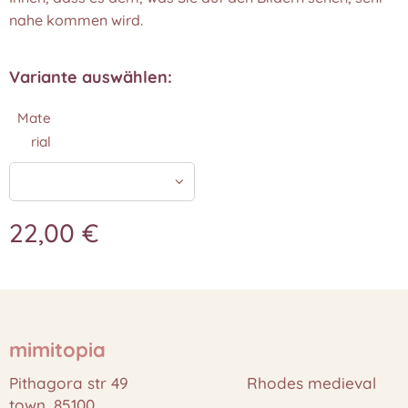
nahe kommen wird.❤️
Variante auswählen:
Mate
rial
22,00
€
mimitopia
Pithagora str 49 Rhodes medieval
town, 85100