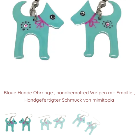
Blaue Hunde Ohrringe , handbemalted Welpen mit Emaille ,
Blaue Hunde Ohrringe , handbemalted Welpen mit Emaille ,
Blaue Hunde Ohrringe , handbemalted Welpen mit Emaille ,
Handgefertigter Schmuck von mimitopia
Handgefertigter Schmuck von mimitopia
Handgefertigter Schmuck von mimitopia