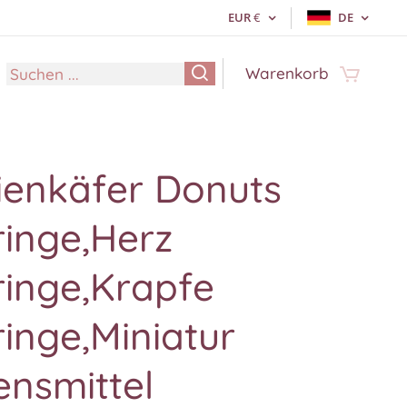
EUR
€
DE
Warenkorb
ienkäfer Donuts
ringe,Herz
ringe,Krapfe
inge,Miniatur
ensmittel