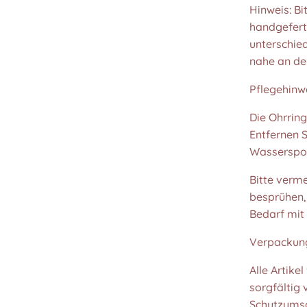
Hinweis: Bi
handgeferti
unterschied
nahe an den
Pflegehinw
Die Ohrring
Entfernen 
Wasserspor
Bitte verm
besprühen, 
Bedarf mit
Verpackung
Alle Artike
sorgfältig
Schutzumsc