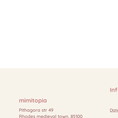
In
mimitopia
Pithagora str 49
Dat
Rhodes medieval town, 85100