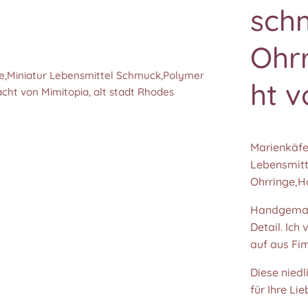
sch
Ohr
e,Miniatur Lebensmittel Schmuck,Polymer
e,Miniatur Lebensmittel Schmuck,Polymer
e,Miniatur Lebensmittel Schmuck,Polymer
ht v
t von Mimitopia, alt stadt Rhodes
t von Mimitopia, alt stadt Rhodes
t von Mimitopia, alt stadt Rhodes
Marienkäfe
Lebensmit
Ohrringe,H
Handgemach
Detail. Ic
auf aus Fim
Diese nied
für Ihre Li