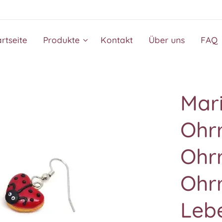
artseite
Produkte
Kontakt
Über uns
FAQ
Mar
Ohr
Ohr
Ohrr
Leb