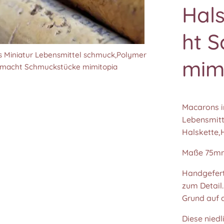
Hal
ht 
s Miniatur Lebensmittel schmuck,Polymer
s Miniatur Lebensmittel schmuck,Polymer
mim
emacht Schmuckstücke mimitopia
emacht Schmuckstücke mimitopia
s Miniatur Lebensmittel schmuck,Polymer
emacht Schmuckstücke mimitopia
Macarons i
Lebensmitt
Halskette
s Miniatur Lebensmittel schmuck,Polymer
s Miniatur Lebensmittel schmuck,Polymer
Maße 75m
emacht Schmuckstücke mimitopia
emacht Schmuckstücke mimitopia
Handgefert
zum Detail
Grund auf a
Diese nied