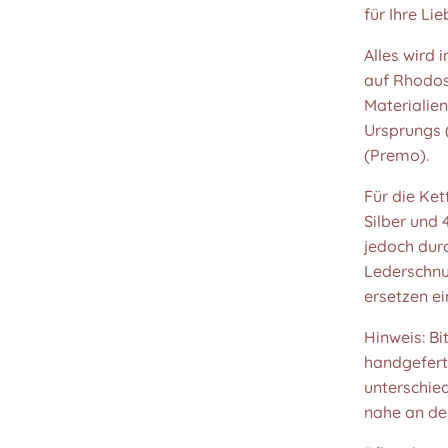
für Ihre Li
Alles wird 
auf Rhodos
Materialie
Ursprungs 
(Premo).
Für die Ke
Silber und
jedoch durc
Lederschnu
ersetzen ei
Hinweis: Bi
handgeferti
unterschied
nahe an den