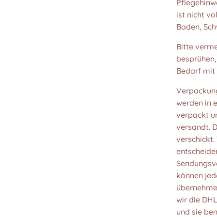
Pflegehinwe
ist nicht v
Baden, Sc
Bitte verm
besprühen, 
Bedarf mit
Verpackung
werden in 
verpackt u
versandt. 
verschickt
entscheide
Sendungsve
können jedo
übernehme
wir die DH
und sie ben