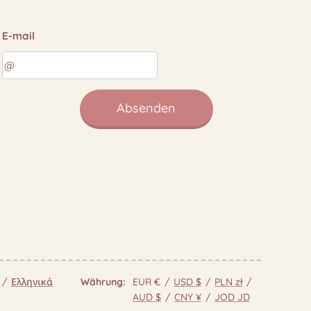
E-mail
Absenden
Ελληνικά
Währung
EUR €
USD $
PLN zł
AUD $
CNY ¥
JOD JD