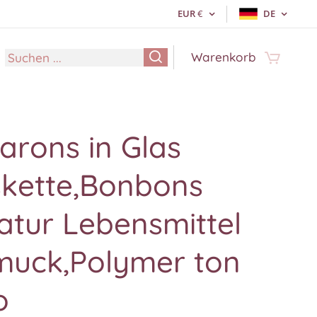
EUR
€
DE
Warenkorb
arons in Glas
skette,Bonbons
atur Lebensmittel
muck,Polymer ton
o