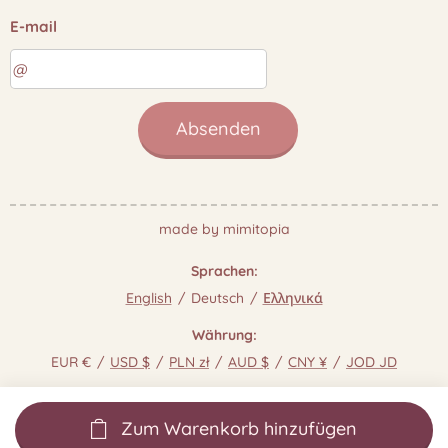
E-mail
Absenden
made by mimitopia
Sprachen
English
Deutsch
Ελληνικά
Währung
EUR €
USD $
PLN zł
AUD $
CNY ¥
JOD JD
Zum Warenkorb hinzufügen