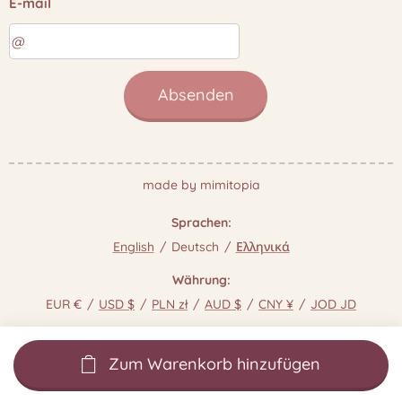
E-mail
Absenden
made by mimitopia
Sprachen
English
Deutsch
Ελληνικά
Währung
EUR €
USD $
PLN zł
AUD $
CNY ¥
JOD JD
Zum Warenkorb hinzufügen