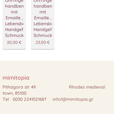
Ohrringe
Ohrringe
handbemalted
handbemalted
mit
mit
Emaille ,
Emaille ,
Lebensbaum
Lebensbaum
Handgefertigter
Handgefertigter
Schmuck
Schmuck
20,00
€
23,00
€
mimitopia
Pithagora str 49 Rhodes medieval
town, 85100
Tel 0030 2241021687 info1@mimitopia.gr