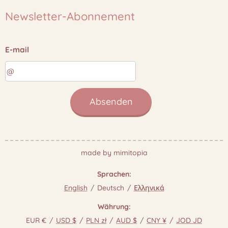
Newsletter-Abonnement
E-mail
Absenden
made by mimitopia
Sprachen
English
Deutsch
Ελληνικά
Währung
EUR €
USD $
PLN zł
AUD $
CNY ¥
JOD JD