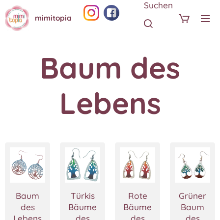
Suchen
mimitopia
Baum des
Lebens
Baum
Türkis
Rote
Grüner
des
Bäume
Bäume
Baum
Lebens
des
des
des