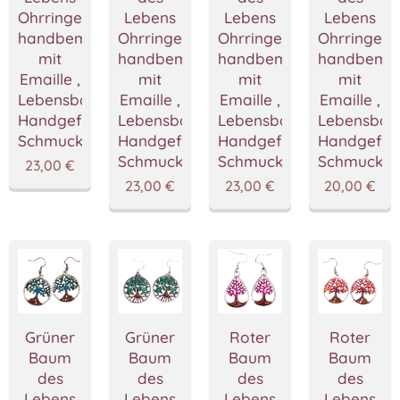
Ohrringe
Lebens
Lebens
Lebens
handbemalted
Ohrringe
Ohrringe
Ohrringe
mit
handbemalted
handbemalted
handbemal
Emaille ,
mit
mit
mit
Lebensbaum
Emaille ,
Emaille ,
Emaille ,
Handgefertigter
Lebensbaum
Lebensbaum
Lebensba
Schmuck
Handgefertigter
Handgefertigter
Handgefert
Schmuck
Schmuck
Schmuck
23,00
€
23,00
€
23,00
€
20,00
€
Grüner
Grüner
Roter
Roter
Baum
Baum
Baum
Baum
des
des
des
des
Lebens
Lebens
Lebens
Lebens