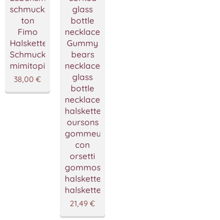
glass
schmuck,Polymer
bottle
ton
necklace,
Fimo
Gummy
Halskette,Handgemacht
bears
Schmuckstücke
necklace,
mimitopia
glass
38,00
€
bottle
necklace,Gummibärchen
halskette,Collier
oursons
gommeux,Collana
con
orsetti
gommosi,Fimo
halskette,Haribo
halskette
21,49
€