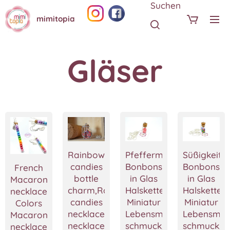
Suchen
mimitopia
Gläser
Rainbow
Pfefferminz
Süßigkeite
candies
Bonbons
Bonbons
French
bottle
in Glas
in Glas
Macaron
charm,Rainbow
Halskette,
Halskette,
necklace,Rainbow
candies
Miniatur
Miniatur
Colors
necklace,Bottle
Lebensmittel
Lebensmitt
Macaron
necklace,Tiny
schmuck,Polymer
schmuck,P
necklace,Polymer