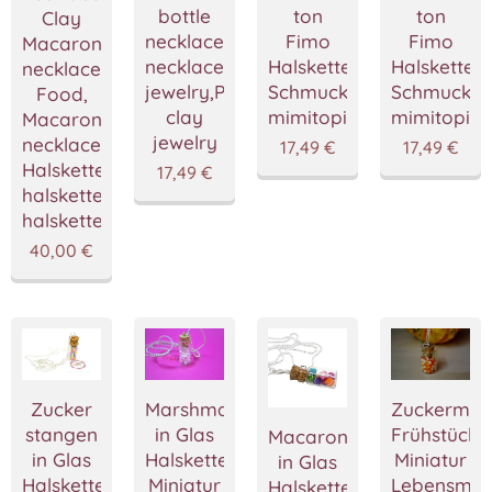
bottle
ton
ton
Clay
necklace,Candy
Fimo
Fimo
Macaron
necklace,Food
Halskette,Handgemacht
Halskette
necklace,Miniature
jewelry,Polymer
Schmuckstücke
Schmuckst
Food,
clay
mimitopia
mimitopia
Macaron
jewelry
necklace,macaron
17,49
€
17,49
€
Halskette,fimo
17,49
€
halskette,Lebensmittel
halskette
40,00
€
Zucker
Marshmallows
Zuckermai
stangen
in Glas
Frühstück,
Macarons
in Glas
Halskette,Bonbons
Miniatur
in Glas
Halskette,Bonbons
Miniatur
Lebensmitt
Halskette,Bonbons