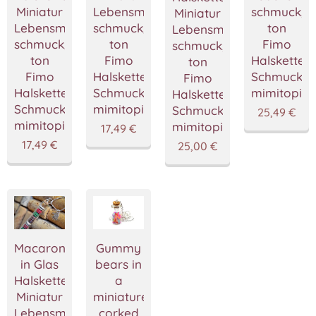
Miniatur
Lebensmittel
schmuck,P
Miniatur
Lebensmittel
schmuck,Polymer
ton
Lebensmittel
schmuck,Polymer
ton
Fimo
schmuck,Polymer
ton
Fimo
Halskette
ton
Fimo
Halskette,Handgemacht
Schmuckst
Fimo
Halskette,Handgemacht
Schmuckstücke
mimitopia
Halskette,Handgemacht
Schmuckstücke
mimitopia
Schmuckstücke
25,49
€
mimitopia
mimitopia
17,49
€
17,49
€
25,00
€
Gummy
Macarons
bears in
in Glas
a
Halskette,Bonbons
miniature
Miniatur
corked
Lebensmittel