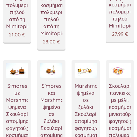
κοσμήματα
πολυμερικού
κοσμήματα
πολυμερικο
πηλού
πολυμερικού
πηλού
από τη
πηλού
Mimitopia
Mimitopia
από τη
Mimitopia
27,99
€
21,00
€
28,00
€
S'mores
S'mores
Marshmallow
Σκουλαρίκι
με
και
ψημένα
πανκεικς
Marshmallow
Marshmallow
σε
με μέλι,
ψημένα
ψημένα
ξυλάκι
κοσμήματα
Σκουλαρίκια,κοσμήματα
σε
Σκουλαρίκια,κοσμήματα
μινιατούρες
απομίμησης
ξυλάκι
απομίμησης
φαγητού,χε
φαγητού,χειροποίητα
Σκουλαρίκια,κοσμήματα
φαγητού,χειροποίητα
κοσμήματα
κοσμήματα
απομίμησης
κοσμήματα
πολυμερικο