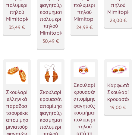
πολυμερικού
φαγητού,χειροποίητα
πολυμερικού
πηλού
πηλού
κοσμήματα
πηλού
Mimitopia
Mimitopia
πολυμερικού
Mimitopia
28,00
€
πηλού
35,49
€
24,99
€
Mimitopia
30,49
€
Σκουλαρίκια
Καρφωτά
κρουασάν,κοσμήματα
Σκουλαρίκι
Σκουλαρίκια
Σκουλαρίκια
απομίμησης
κρουασάν
ελληνικά
κρουασάν,κοσμήματα
φαγητού,χειροποίητα
παραδοσιακά
απομίμησης
19,00
€
κοσμήματα
τσουρέκια,κοσμήματα
φαγητού,χειροποίητα
πολυμερικού
απομίμησης,
κοσμήματα
πηλού
μινιατούρες
πολυμερικού
από τη
φαγητών
πηλού