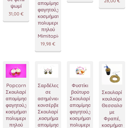
28,00
€
απομίμησης
ψωμί
φαγητού,χειροποίητα
31,00
€
κοσμήματα
πολυμερικού
πηλού
Mimitopia
19,98
€
Popcorn
Σαρδέλες
Φυστίκι
Σκουλαρίκια,κοσμήματα
σε
βούτυρο
Σκουλαρίκι
απομίμησης
ασημένιες
Σκουλαρίκια,κοσμήματα
κουλούρι
φαγητού,χειροποίητα
κονσέρβες
απομίμησης
Θεσσαλονίκ
κοσμήματα
Σκουλαρίκια
φαγητού,χειροποίητα
με
πολυμερικού
,κοσμήματα
κοσμήματα
Φραπέ,
πηλού
απομίμησης
πολυμερικού
κοσμήματα