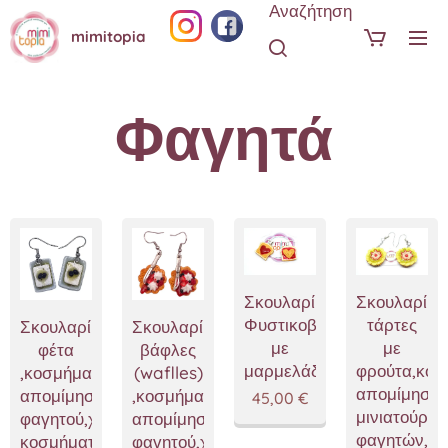
Αναζήτηση
mimitopia
Φαγητά
Σκουλαρίκια
Σκουλαρίκι
Φυστικοβούτυρο
τάρτες
Σκουλαρίκια
Σκουλαρίκια
με
με
φέτα
βάφλες
μαρμελάδα
φρούτα,κοσ
,κοσμήματα
(waflles)
απομίμησης
απομίμησης
,κοσμήματα
45,00
€
μινιατούρες
φαγητού,χειροποίητα
απομίμησης
φαγητών,χε
κοσμήματα
φαγητού,χειροποίητα