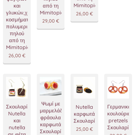
Mimitopia
και
από τη
γλυκών,χειροποίητα
Mimitopia
26,00
€
κοσμήματα
29,00
€
πολυμερικού
πηλού
από τη
Mimitopia
26,00
€
Ψωμί με
Σκουλαρίκια
Γερμανικά
Nutella
μαρμελάδα
Nutella
κουλούρια
καρφωτά
φράουλα
και
pretzels
Σκουλαρίκια
καρφωτά
nutella
Σκουλαρίκι
25,00
€
Σκουλαρίκια,κοσμήματα
σε φέτα