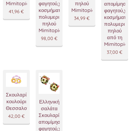
Mimitopia
φαγητού,χειροποίητα
πηλού
απομίμησης
κοσμήματα
Mimitopia
φαγητού,χε
41,96
€
πολυμερικού
κοσμήματα
34,99
€
πηλού
πολυμερικο
Mimitopia
πηλού
από τη
98,00
€
Mimitopia
37,00
€
Σκουλαρίκια
κουλούρι
Ελληνική
Θεσσαλονίκης
σαλάτα
Σκουλαρίκια,κοσμήματα
42,00
€
απομίμησης
φαγητού,χειροποίητα