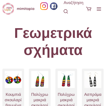
Αναζήτηση
mimitopia
Γεωμετρικά
σχήματα
Κουμπιά
Πολύχρωμα
Πολύχρωμα
Ασπρόμαυρ
σκουλαρίκια
μακριά
μακριά
μακριά
βαμμένα
σκουλαρίκια
σκουλαρίκια
σκουλαρίκι