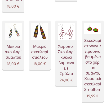
18,00
€
Σκουλαρίκι
στρογγυλά
Χειροποίητα
Μακριά
Μακριά
πράσινα
Σκουλαρίκια
σκουλαρίκια
σκουλαρίκια
βαμμένα
κύκλοι
σμάλτου
σμάλτου
στο χέρι
βαμμένα
18,00
€
18,00
€
με
με
σμάλτο,
Σμάλτο
Χειροποίητ
24,00
€
σκουλαρίκι
Smaltum
15,99
€