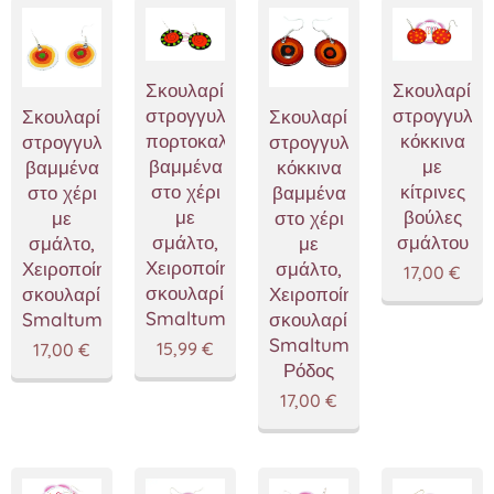
Σκουλαρίκια
Σκουλαρίκι
στρογγυλά
στρογγυλά
Σκουλαρίκια
Σκουλαρίκια
πορτοκαλί
κόκκινα
στρογγυλά
στρογγυλά
βαμμένα
με
βαμμένα
κόκκινα
στο χέρι
κίτρινες
στο χέρι
βαμμένα
με
βούλες
με
στο χέρι
σμάλτο,
σμάλτου
σμάλτο,
με
Χειροποίητα
Χειροποίητα
σμάλτο,
17,00
€
σκουλαρίκια
σκουλαρίκια
Χειροποίητα
Smaltum
Smaltum
σκουλαρίκια
Smaltum,mimitopia
15,99
€
17,00
€
Ρόδος
17,00
€