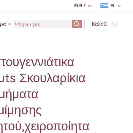
EUR
€
EL
ερα
Καλάθι
τουγεννιάτικα
ts Σκουλαρίκια
σμήματα
μίμησης
τού,χειροποίητα