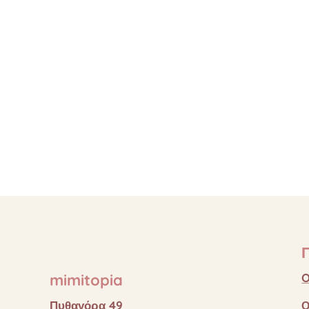
mimitopia
O
Πυθαγόρα 49
Ο