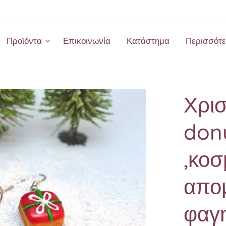
Προϊόντα
Επικοινωνία
Κατάστημα
Περισσότ
Χρισ
donu
,κο
απο
φαγη