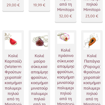
από τη
πηλού
29,00
€
19,99
€
Mimitopia
Mimitopia
32,00
€
23,00
€
Κολιέ
πράσινο
Kολιέ
Κολιέ
Kολιέ
σύκο,κοσμήματα
Καρπούζι
μαύρο
Παπάγια
απομίμησης
(Watermelon),Κολιέ
σύκο,κοσμήματα
(Papaya),Κ
φρούτων,χειροποίητα
Φρούτων,
απομίμησης
Φρούτων,
κοσμήματα
χειροποίητα
φρούτων,χειροποίητα
χειροποίητα
μινιατούρες
κοσμήματα
κοσμήματα
κοσμήματα
πολυμερικού
πολυμερικού
μινιατούρες
πολυμερικο
πηλού
πηλού
πολυμερικού
πηλού
από τη
από τη
πηλού
από τη
Mimitopia
Mimitopia
από τη
Mimitopia