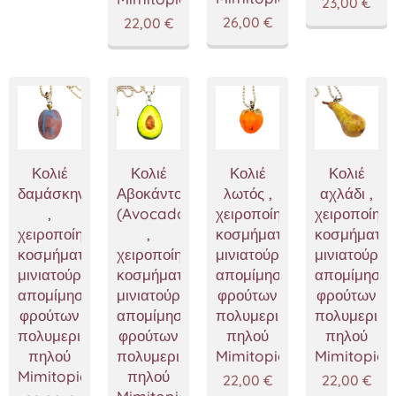
23,00
€
26,00
€
22,00
€
Κολιέ
Κολιέ
Κολιέ
Κολιέ
δαμάσκηνο
Αβοκάντο
λωτός ,
αχλάδι ,
,
(Avocado)
χειροποίητα
χειροποίητα
χειροποίητα
,
κοσμήματα
κοσμήματα
κοσμήματα
χειροποίητα
μινιατούρες
μινιατούρες
μινιατούρες
κοσμήματα
απομίμησης
απομίμησης
απομίμησης
μινιατούρες
φρούτων
φρούτων
φρούτων
απομίμησης
πολυμερικού
πολυμερικο
πολυμερικού
φρούτων
πηλού
πηλού
πηλού
πολυμερικού
Mimitopia
Mimitopia
Mimitopia
πηλού
22,00
€
22,00
€