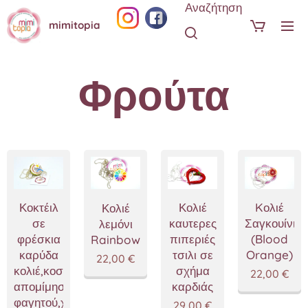
Αναζήτηση
mimitopia
Φρούτα
Κοκτέιλ
Κολιέ
Kολιέ
Κολιέ
σε
καυτερες
Σαγκουίνι
λεμόνι
φρέσκια
πιπεριές
(Blood
Rainbow
καρύδα
τσιλι σε
Orange)
22,00
€
κολιέ,κοσμήματα
σχήμα
22,00
€
απομίμησης
καρδιάς
φαγητού,χειροποίητα
29,00
€