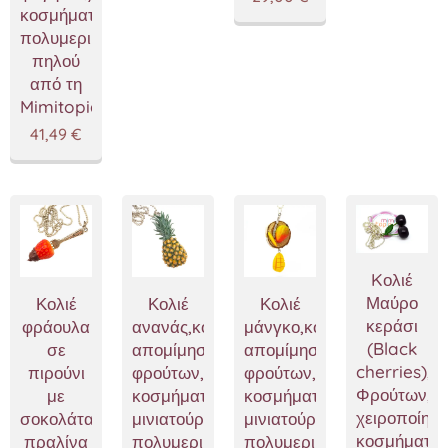
κοσμήματα
πολυμερικού
πηλού
από τη
Mimitopia
41,49
€
Kολιέ
Μαύρο
Κολιέ
Κολιέ
Κολιέ
κεράσι
φράουλα
ανανάς,κοσμήματα
μάνγκο,κοσμήματα
(Black
σε
απομίμησης
απομίμησης
cherries),Κ
πιρούνι
φρούτων,χειροποίητα
φρούτων,χειροποίητα
Φρούτων,
με
κοσμήματα
κοσμήματα
χειροποίητα
σοκολάτα
μινιατούρες
μινιατούρες
κοσμήματα
πραλίνα
πολυμερικού
πολυμερικού