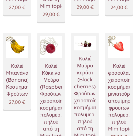
Mimitopia
29,00
€
27,00
€
24,00
€
29,00
€
Kολιέ
Μαύρο
Kολιέ
Kολιέ
Κολιέ
κεράσι
Mπανάνα
Κόκκινο
φράουλα,
(Black
(Banana),
Μούρο
χειροποίητα
cherries),Κολιέ
Κοσμήματα
(Raspberries),Κολιέ
κοσμήματα
Φρούτων,
Φρούτων
Φρούτων,
μινιατούρες
χειροποίητα
χειροποίητα
απομίμησης
27,00
€
κοσμήματα
κοσμήματα
φρούτων
πολυμερικού
πολυμερικού
πολυμερικο
πηλού
πηλού
πηλού
από τη
από τη
Mimitopia
Mimitopia
Mimitopia