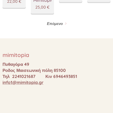
Mimitopia
22,00
€
25,00
€
Επόμενο
mimitopia
Πυθαγόρα 49
Ροδος Μαισεωνική πόλη 85100
Τηλ 2241021687 Κιν 6946493851
info1@mimitopia.gr