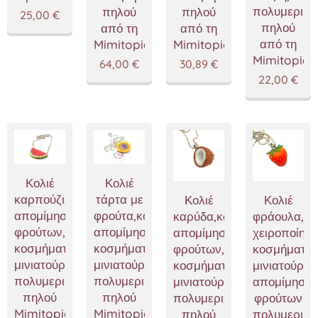
πολυμερικο
πηλού
πηλού
25,00
€
πηλού
από τη
από τη
από τη
Mimitopia
Mimitopia
Mimitopia
64,00
€
30,89
€
22,00
€
Κολιέ
Κολιέ
καρπούζι,κοσμήματα
τάρτα με
Κολιέ
Κολιέ
απομίμησης
φρούτα,κοσμήματα
καρύδα,κοσμήματα
φράουλα,
φρούτων,χειροποίητα
απομίμησης,χειροποίητα
απομίμησης
χειροποίητα
κοσμήματα
κοσμήματα
φρούτων,χειροποίητα
κοσμήματα
μινιατούρες
μινιατούρες
κοσμήματα
μινιατούρες
πολυμερικού
πολυμερικού
μινιατούρες
απομίμησης
πηλού
πηλού
πολυμερικού
φρούτων
Mimitopia
Mimitopia
πηλού
πολυμερικο