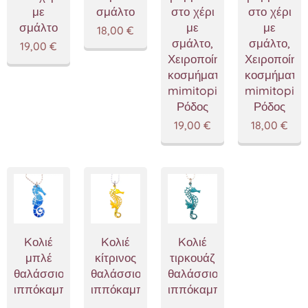
με
σμάλτο
στο χέρι
στο χέρι
σμάλτο
με
με
18,00
€
σμάλτο,
σμάλτο,
19,00
€
Χειροποίητα
Χειροποίητ
κοσμήματα
κοσμήματα
mimitopia
mimitopia
Ρόδος
Ρόδος
19,00
€
18,00
€
Kολιέ
Kολιέ
Kολιέ
μπλέ
κίτρινος
τιρκουάζ
θαλάσσιος
θαλάσσιος
θαλάσσιος
ιππόκαμπος
ιππόκαμπος
ιππόκαμπος
,
,
,