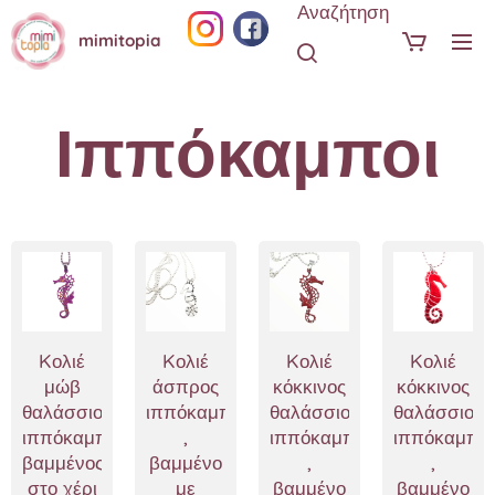
Αναζήτηση
mimitopia
Ιππόκαμποι
Kολιέ
Kολιέ
Kολιέ
Kολιέ
μώβ
άσπρος
κόκκινος
κόκκινος
θαλάσσιος
ιππόκαμπος
θαλάσσιος
θαλάσσιος
ιππόκαμπος
,
ιππόκαμπος
ιππόκαμπο
βαμμένος
βαμμένο
,
,
στο χέρι
με
βαμμένο
βαμμένο