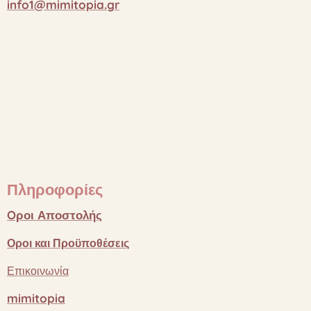
info1@mimitopia.gr
Πληροφορίες
Oροι
Αποστολής
Οροι
και
Προϋποθέσεις
Επικοινωνία
mimitopia