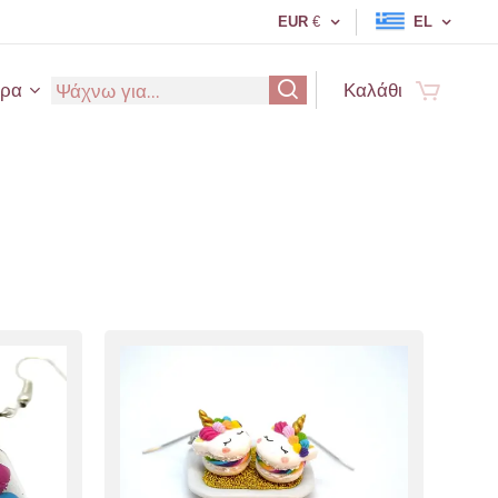
EUR
€
EL
ερα
Καλάθι