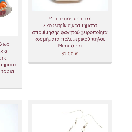
Macarons unicorn
Σκουλαρίκια,κοσμήματα
απομίμησης φαγητού,χειροποίητα
κοσμήματα πολυμερικού πηλού
λινο
Mimitopia
κια
32,00
€
σης
σμήματα
itopia