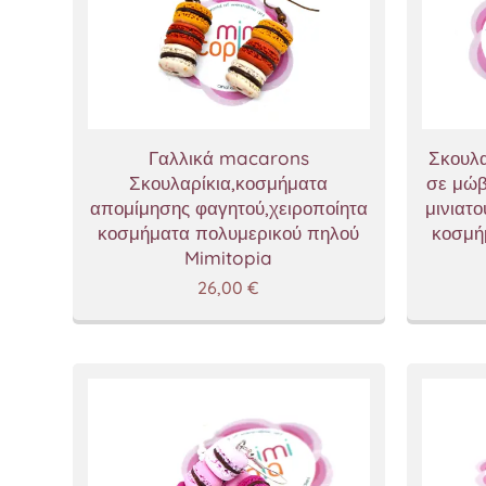
Γαλλικά macarons
Σκουλα
Σκουλαρίκια,κοσμήματα
σε μώβ
απομίμησης φαγητού,χειροποίητα
μινιατ
κοσμήματα πολυμερικού πηλού
κοσμή
Mimitopia
26,00
€