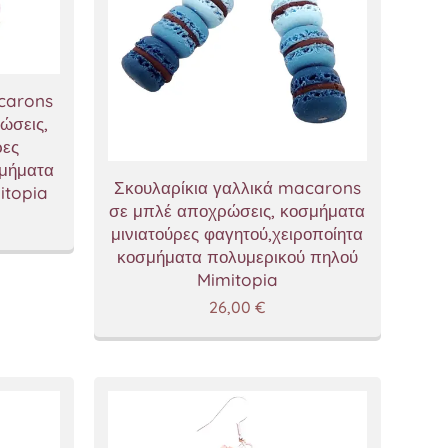
acarons
ώσεις,
ρες
σμήματα
Σκουλαρίκια γαλλικά macarons
itopia
σε μπλέ αποχρώσεις, κοσμήματα
μινιατούρες φαγητού,χειροποίητα
κοσμήματα πολυμερικού πηλού
Mimitopia
26,00
€