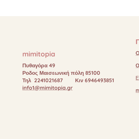
mimitopia
O
Πυθαγόρα 49
Ο
Ροδος Μαισεωνική πόλη 85100
Ε
Τηλ 2241021687 Κιν 6946493851
info1@mimitopia.gr
m