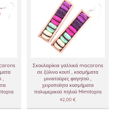
acarons
Σκουλαρίκια γαλλικά macarons
ήματα
σε ξύλινο κουτί , κοσμήματα
 ,
μινιατούρες φαγητού ,
ατα
χειροποίητα κοσμήματα
itopia
πολυμερικού πηλού Mimitopia
42,00
€