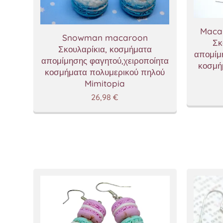
Macar
Snowman macaroon
Σκ
Σκουλαρίκια, κοσμήματα
απομίμ
απομίμησης φαγητού,χειροποίητα
κοσμή
κοσμήματα πολυμερικού πηλού
Mimitopia
26,98
€