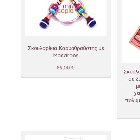
Σκουλαρίκια Καρυοθραύστης με
Macarons
89,00
€
Σκουλα
σε ξ
μ
χε
πολυμ