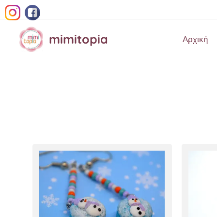
mimitopia
Αρχική