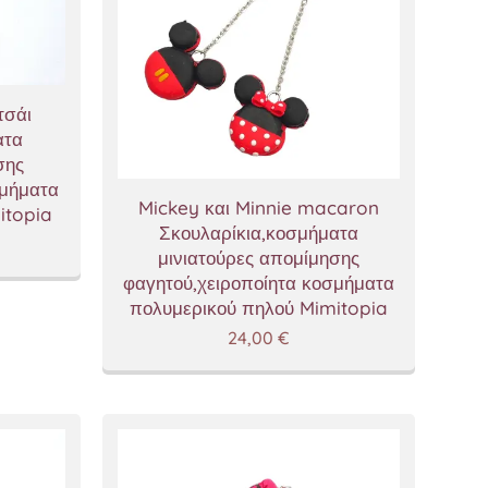
τσάι
ατα
σης
σμήματα
Mickey και Minnie macaron
itopia
Σκουλαρίκια,κοσμήματα
μινιατούρες απομίμησης
φαγητού,χειροποίητα κοσμήματα
πολυμερικού πηλού Mimitopia
24,00
€