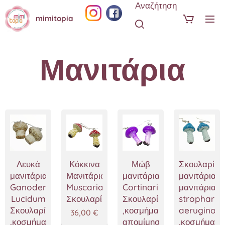
Αναζήτηση
mimitopia
Μανιτάρια
Λευκά
Κόκκινα
Μώβ
Σκουλαρίκι
μανιτάρια
Μανιτάρια
μανιτάρια
μανιτάρια,
Ganoderma
Muscaria
Cortinarius
μανιτάρια
Lucidum
Σκουλαρίκια
Σκουλαρίκια
stropharia
Σκουλαρίκια
,κοσμήματα
aeruginos
36,00
€
,κοσμήματα
απομίμησης
,κοσμήματα