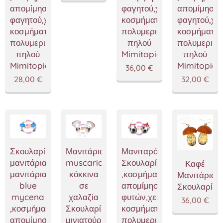
απομίμησης
φαγητού,χειροποίητα
απομίμησης
φαγητού,χειροποίητα
κοσμήματα
φαγητού,χε
κοσμήματα
πολυμερικού
κοσμήματα
πολυμερικού
πηλού
πολυμερικο
πηλού
Mimitopia
πηλού
Mimitopia
Mimitopia
36,00
€
28,00
€
32,00
€
Σκουλαρίκια
Μανιτάρια
Μανιταρόσπιτα
μανιτάρια,
muscaria
Σκουλαρίκια
Καφέ
μανιτάρια
κόκκινα
,κοσμήματα
Μανιτάρια
blue
σε
απομίμησης
Σκουλαρίκι
mycena
χαλαζία
φυτών,χειροποίητα
36,00
€
,κοσμήματα
Σκουλαρίκια,κοσμήματα
κοσμήματα
απομίμησης
μινιατούρες
πολυμερικού