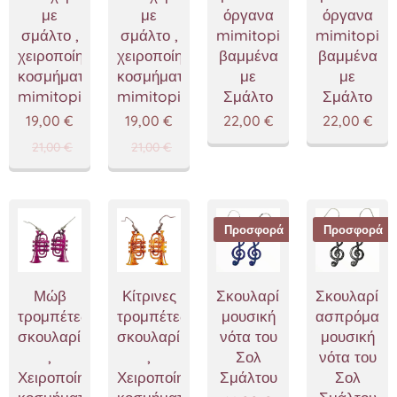
με
με
όργανα
όργανα
σμάλτο ,
σμάλτο ,
mimitopia
mimitopia
χειροποίητα
χειροποίητα
βαμμένα
βαμμένα
κοσμήματα
κοσμήματα
με
με
mimitopia
mimitopia
Σμάλτο
Σμάλτο
19,00
€
19,00
€
22,00
€
22,00
€
21,00
€
21,00
€
Προσφορά
Προσφορά
Μώβ
Κίτρινες
Σκουλαρίκια
Σκουλαρίκι
τρομπέτες
τρομπέτες
μουσική
ασπρόμαυρ
σκουλαρίκια
σκουλαρίκια
νότα του
μουσική
,
,
Σολ
νότα του
Χειροποίητα
Χειροποίητα
Σμάλτου
Σολ