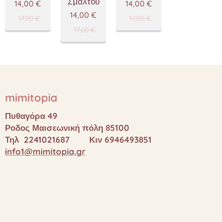
Σμάλτου
14,00
€
14,00
€
14,00
€
17,00
€
17,00
€
17,00
€
mimitopia
Πυθαγόρα 49
Ροδος Μαισεωνική πόλη 85100
Τηλ 2241021687 Κιν 6946493851
info1@mimitopia.gr