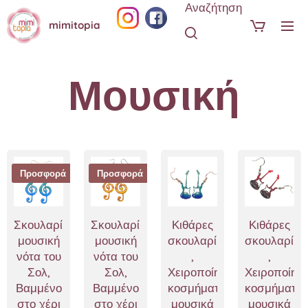
Αναζήτηση
mimitopia
Μουσική
Προσφορά
Προσφορά
Σκουλαρίκια
Σκουλαρίκια
Κιθάρες
Κιθάρες
μουσική
μουσική
σκουλαρίκια
σκουλαρίκι
νότα του
νότα του
,
,
Σολ,
Σολ,
Χειροποίητα
Χειροποίητ
Βαμμένο
Βαμμένο
κοσμήματα
κοσμήματα
στο χέρι
στο χέρι
μουσικά
μουσικά